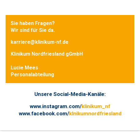
Sie haben Fragen?
Wir sind für Sie da.
karriere@klinikum-nf.de
Klinikum Nordfriesland gGmbH
Lucie Mees
Personalabteilung
Unsere Social-Media-Kanäle:
www.instagram.com/
klinikum_nf
www.facebook.com/
klnikumnordfriesland