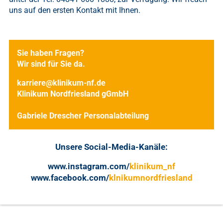
uns auf den ersten Kontakt mit Ihnen.
Sie haben Fragen?
Wir sind für Sie da.
karriere@klinikum-nf.de
Klinikum Nordfriesland gGmbH
Gabriele Drescher Personalabteilung
Unsere Social-Media-Kanäle:
www.instagram.com/
klinikum_nf
www.facebook.com/
klnikumnordfriesland