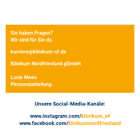
Sie haben Fragen?
Wir sind für Sie da.
karriere@klinikum-nf.de
Klinikum Nordfriesland gGmbH
Lucie Mees
Personalabteilung
Unsere Social-Media-Kanäle:
www.instagram.com/
klinikum_nf
www.facebook.com/
klnikumnordfriesland