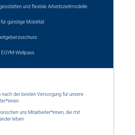
esstätten und flexbile Arbeitszeitmodelle
ür günstige Mobilität
beitgeberzuschuss
m EGYM-Wellpass
n nach der besten Versorgung für unsere
ter*innen.
wünschen uns Mitarbeiter*innen, die mit
ander leben.