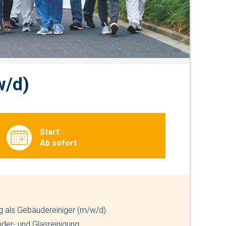
w/d)
Start:
Ab sofort
 als Gebäudereiniger (m/w/d).
nder- und Glasreinigung.