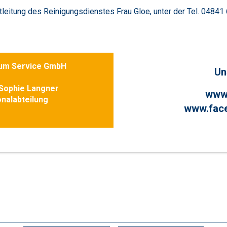
leitung des Reinigungsdienstes Frau Gloe, unter der Tel. 04841 
kum Service GmbH
Un
Sophie Langner
www
nalabteilung
www.fac