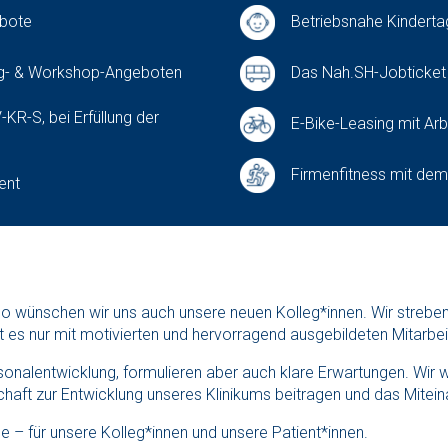
ebote
Betriebsnahe Kindertag
ng- & Workshop-Angeboten
Das Nah.SH-Jobticket f
-KR-S, bei Erfüllung der
E-Bike-Leasing mit Ar
Firmenfitness mit de
ent
so wünschen wir uns auch unsere neuen Kolleg*innen. Wir strebe
bt es nur mit motivierten und hervorragend ausgebildeten Mitarbei
ersonalentwicklung, formulieren aber auch klare Erwartungen. Wir 
haft zur Entwicklung unseres Klinikums beitragen und das Mitein
e – für unsere Kolleg*innen und unsere Patient*innen.