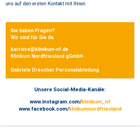
uns auf den ersten Kontakt mit Ihnen.
Sie haben Fragen?
Wir sind für Sie da.
karriere@klinikum-nf.de
Klinikum Nordfriesland gGmbH
Gabriele Drescher Personalabteilung
Unsere Social-Media-Kanäle:
www.instagram.com/
klinikum_nf
www.facebook.com/
klnikumnordfriesland