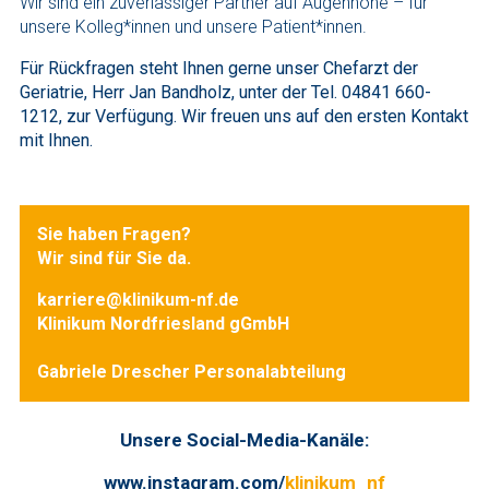
Wir sind ein zuverlässiger Partner auf Augenhöhe – für
unsere Kolleg*innen und unsere Patient*innen.
Für Rückfragen steht Ihnen gerne unser Chefarzt der
Geriatrie, Herr Jan Bandholz, unter der Tel. 04841 660-
1212, zur Verfügung. Wir freuen uns auf den ersten Kontakt
mit Ihnen.
Sie haben Fragen?
Wir sind für Sie da.
karriere@klinikum-nf.de
Klinikum Nordfriesland gGmbH
Gabriele Drescher Personalabteilung
Unsere Social-Media-Kanäle:
www.instagram.com/
klinikum_nf