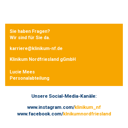
Sie haben Fragen?
Wir sind für Sie da.
karriere@klinikum-nf.de
Klinikum Nordfriesland gGmbH
Lucie Mees
Personalabteilung
Unsere Social-Media-Kanäle:
www.instagram.com/
klinikum_nf
www.facebook.com/
klnikumnordfriesland